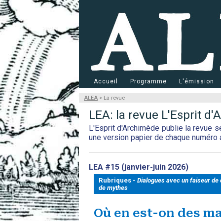
Accueil
Programme
L'émission
ALEA
> La revue
LEA: la revue L'Esprit d
L'Esprit d'Archimède publie la revue s
une version papier de chaque numéro 
LEA #15 (janvier-juin 2026)
Rubriques -
Dialogues avec un faiseur de 
de mythes
Où en est-on des m